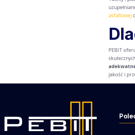
uzupełnian
asfaltowej
Dl
PEBIT oferu
skutecznyc
adekwatne
jakość i pr
Pole