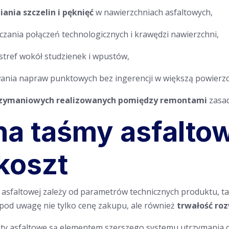
iania szczelin i pęknięć
w nawierzchniach asfaltowych,
czania połączeń technologicznych i krawędzi nawierzchni,
stref wokół studzienek i wpustów,
nia napraw punktowych bez ingerencji w większą powierzc
rzymaniowych realizowanych pomiędzy remontami
zasad
a taśmy asfaltow
koszt
asfaltowej zależy od parametrów technicznych produktu, tak
pod uwagę nie tylko cenę zakupu, ale również
trwałość ro
sty asfaltowe są elementem szerszego systemu utrzymania 