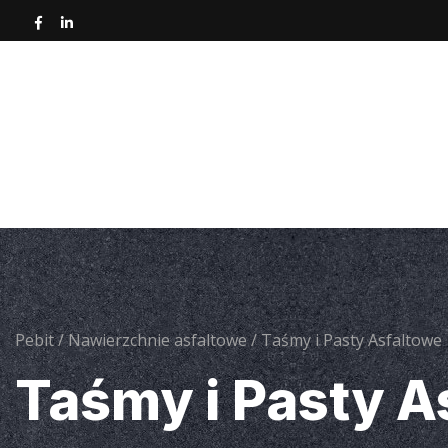
Strona główna
O nas
Nawierzchnie asfa
Narz
Pebit
/
Nawierzchnie asfaltowe
/
Taśmy i Pasty Asfaltowe
Taśmy i Pasty A