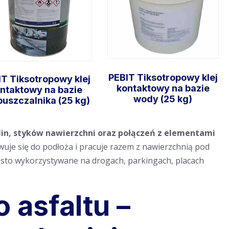
PEBIT Tiksotropowy klej
IT Tiksotropowy klej
kontaktowy na bazie
ntaktowy na bazie
wody (25 kg)
puszczalnika (25 kg)
lin, styków nawierzchni oraz połączeń z elementami
Dodaj do
Dodaj do
wuje się do podłoża i pracuje razem z nawierzchnią pod
koszyka
koszyka
sto wykorzystywane na drogach, parkingach, placach
 asfaltu –