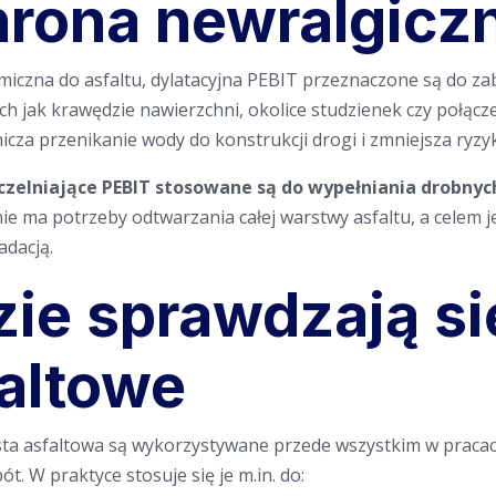
rona newralgicz
iczna do asfaltu, dylatacyjna PEBIT przeznaczone są do zab
kich jak krawędzie nawierzchni, okolice studzienek czy połąc
icza przenikanie wody do konstrukcji drogi i zmniejsza ry
zelniające PEBIT
stosowane są do wypełniania drobnych
nie ma potrzeby odtwarzania całej warstwy asfaltu, a celem
adacją.
ie sprawdzają si
altowe
ta asfaltowa są wykorzystywane przede wszystkim w pracach,
t. W praktyce stosuje się je m.in. do: