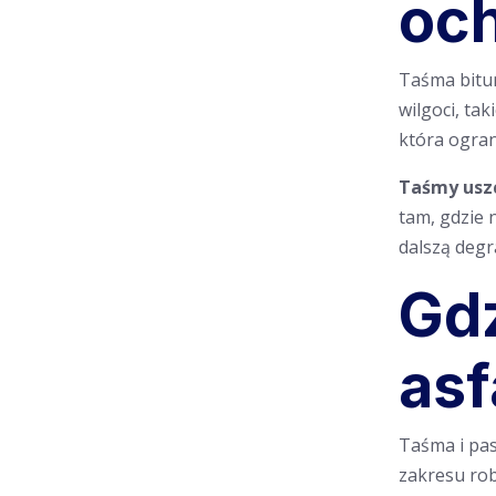
och
Taśma bitum
wilgoci, ta
która ogran
Taśmy uszc
tam, gdzie 
dalszą degr
Gdz
asf
Taśma i pas
zakresu robó