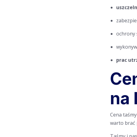
uszczeln
zabezpie
ochrony 
wykonywa
prac ut
Cen
na 
Cena taśmy 
warto brać 
Taśmy i pa