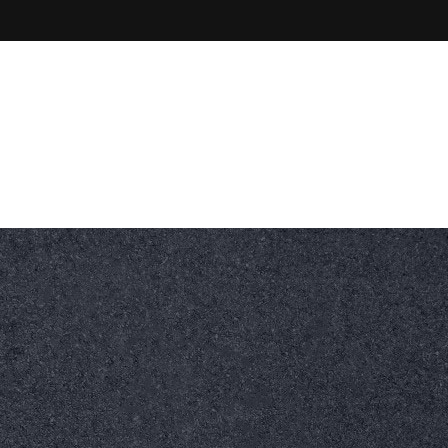
Godziny pracy
Zadzwoń do nas
 Gogolin
7:00-15:00
+48 77 546 10 45
nych
0
SKONTAKTUJ SIĘ Z
NAMI