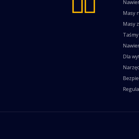
Nawier
Masy 
Masy 
Taśmy 
Nawier
Dla wy
Narzęd
Bezpie
Regula