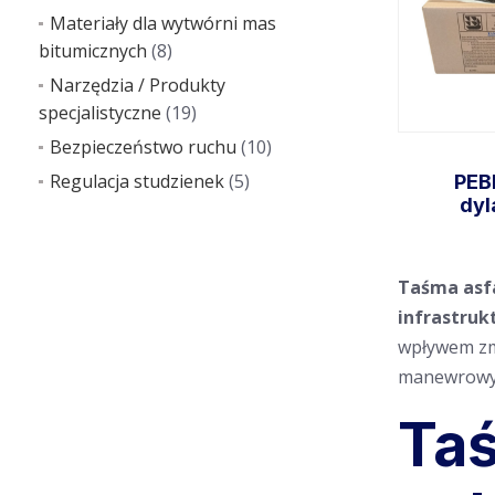
Materiały dla wytwórni mas
bitumicznych
(8)
Narzędzia / Produkty
specjalistyczne
(19)
Bezpieczeństwo ruchu
(10)
Regulacja studzienek
(5)
PEB
dyl
Taśma asf
infrastruk
wpływem zm
manewrowyc
Taś