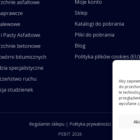
Moje konto
zchnie asfaltowe
Sklep
naprawcze
Katalogi do pobrania
zalewowe
Pliki do pobrania
i Pasty Asfaltowe
Blog
zchnie betonowe
Polityka plików cookies (EU)
twórni bitumicznych
zia specjalistyczne
czeństwo ruchu
Aby zapewnić
do przechow
cja studzienek
te technolo
przeglądania
wycofanie z
Ak
Regulamin sklepu
|
Polityka prywatności
PEBIT 2026