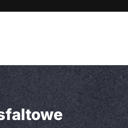
Nasz Adres
Kamienna 86, 47-320
ltowe
Nawierzchnie betonowe
Dla wytwórni bitumicz
ędzia specjalistyczne
sfaltowe