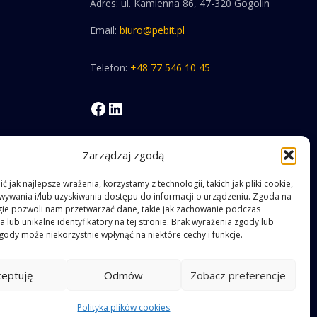
Adres: ul. Kamienna 86, 47-320 Gogolin
Email:
biuro@pebit.pl
Telefon:
+48 77 546 10 45
Facebook
LinkedIn
Zarządzaj zgodą
 jak najlepsze wrażenia, korzystamy z technologii, takich jak pliki cookie,
ywania i/lub uzyskiwania dostępu do informacji o urządzeniu. Zgoda na
gie pozwoli nam przetwarzać dane, takie jak zachowanie podczas
 lub unikalne identyfikatory na tej stronie. Brak wyrażenia zgody lub
gody może niekorzystnie wpłynąć na niektóre cechy i funkcje.
ceptuję
Odmów
Zobacz preferencje
Polityka plików cookies