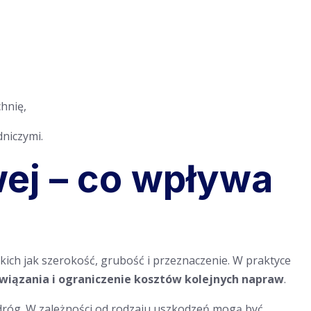
hnię,
niczymi.
ej – co wpływa
ich jak szerokość, grubość i przeznaczenie. W praktyce
związania i ograniczenie kosztów kolejnych napraw
.
dróg. W zależności od rodzaju uszkodzeń mogą być