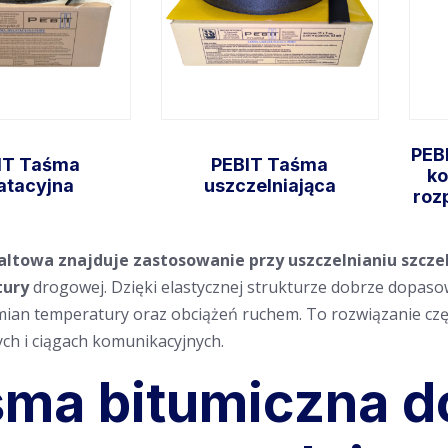
PEB
IT Taśma
PEBIT Taśma
ko
atacyjna
uszczelniająca
roz
altowa
znajduje zastosowanie przy uszczelnianiu szcze
Wybierz
Wybierz
tury
drogowej. Dzięki elastycznej strukturze dobrze dopaso
opcje
opcje
ian temperatury oraz obciążeń ruchem. To rozwiązanie czę
h i ciągach komunikacyjnych.
ma bitumiczna do