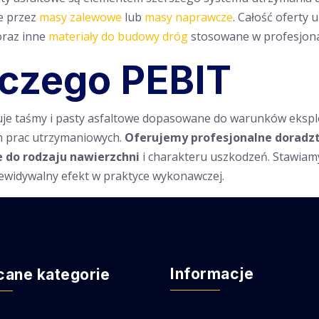
e przez
masy zalewowe
lub
masy naprawcze
. Całość oferty 
oraz inne
materiały do budowy dróg
stosowane w profesjonal
aczego PEBIT
je taśmy i pasty asfaltowe dopasowane do warunków eksplo
h prac utrzymaniowych.
Oferujemy profesjonalne doradzt
 do rodzaju nawierzchni
i charakteru uszkodzeń. Stawiam
zewidywalny efekt w praktyce wykonawczej.
Informacje
cane kategorie