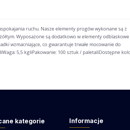
 uspokajania ruchu. Nasze elementy progów wykonane są z
i żółtym. Wyposażone są dodatkowo w elementy odblaskowe 
adki wzmacniające, co gwarantuje trwałe mocowanie do
liWaga: 5,5 kgliPakowanie: 100 sztuk / paletaliDostępne kolo
Informacje
cane kategorie