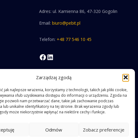
Adres: ul. Kamienna 86, 47-320 Gogolin
Email:
biuro@pebit.pl
Telefon:
+48 77 546 10 45
Facebook
LinkedIn
Zarządzaj zgodą
 jak najlepsze wrażenia, korzystamy z technologii, takich jak pliki cookie,
ywania i/lub uzyskiwania dostępu do informacji o urządzeniu. Zgoda na
gie pozwoli nam przetwarzać dane, takie jak zachowanie podczas
 lub unikalne identyfikatory na tej stronie. Brak wyrażenia zgody lub
gody może niekorzystnie wpłynąć na niektóre cechy i funkcje.
ceptuję
Odmów
Zobacz preferencje