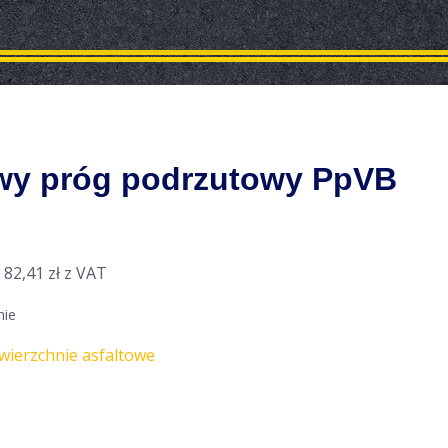
y próg podrzutowy PpVB
,
82,41
zł
z VAT
nie
wierzchnie asfaltowe