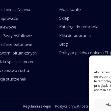
Moje konto
zchnie asfaltowe
Sklep
naprawcze
Katalogi do pobrania
zalewowe
Pliki do pobrania
i Pasty Asfaltowe
Blog
zchnie betonowe
Polityka plików cookies (EU)
twórni bitumicznych
zia specjalistyczne
czeństwo ruchu
Aby zapewnić
do przechow
cja studzienek
te technolo
przeglądania
wycofanie z
Ak
Regulamin sklepu
|
Polityka prywatności