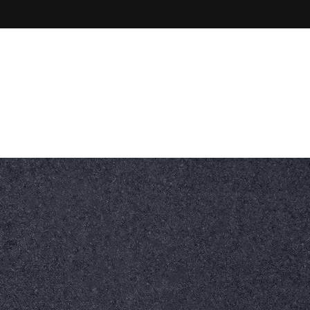
Godziny pracy
Zadzwoń do nas
 Gogolin
7:00-15:00
+48 77 546 10 45
nych
0
SKONTAKTUJ SIĘ Z
NAMI