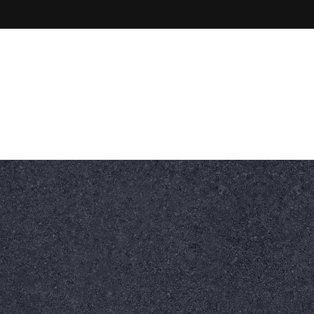
Nasz Adres
Kamienna 86, 47-320
ltowe
Nawierzchnie betonowe
Dla wytwórni bitumicz
ędzia specjalistyczne