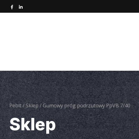
Strona główna
O nas
Nawierzchnie asfa
Narz
Pebit
/
Sklep
/
Gumowy próg podrzutowy PpVB 7/40
Sklep