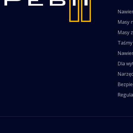
Nawier
Masy 
Masy 
Taśmy 
Nawier
Dla wy
Narzęd
Bezpie
Regula