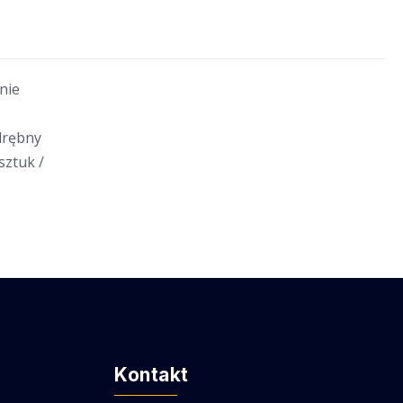
nie
drębny
sztuk /
Kontakt