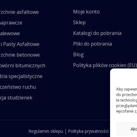
Moje konto
zchnie asfaltowe
Sklep
naprawcze
Katalogi do pobrania
zalewowe
Pliki do pobrania
i Pasty Asfaltowe
Blog
zchnie betonowe
Polityka plików cookies (EU)
twórni bitumicznych
zia specjalistyczne
czeństwo ruchu
Aby zapewnić
do przechow
cja studzienek
te technolo
przeglądania
wycofanie z
Ak
Regulamin sklepu
|
Polityka prywatności