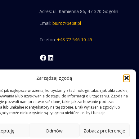
Adres: ul. Kamienna 86, 47-320 Gogolin
Email:
biuro@pebit.pl
Telefon:
+48 77 546 10 45
Facebook
LinkedIn
Zarządzaj zgodą
 jak najlepsze wrażenia, korzystamy z technologii, takich jak pliki cookie,
ywania i/lub uzyskiwania dostępu do informacji o urządzeniu. Zgoda na
gie pozwoli nam przetwarzać dane, takie jak zachowanie podczas
 lub unikalne identyfikatory na tej stronie. Brak wyrażenia zgody lub
gody może niekorzystnie wpłynąć na niektóre cechy i funkcje.
ceptuję
Odmów
Zobacz preferencje