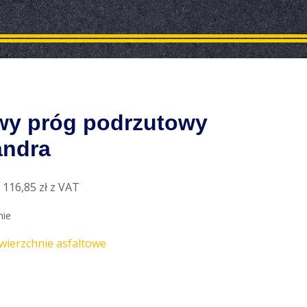
y próg podrzutowy
andra
,
116,85
zł
z VAT
nie
wierzchnie asfaltowe