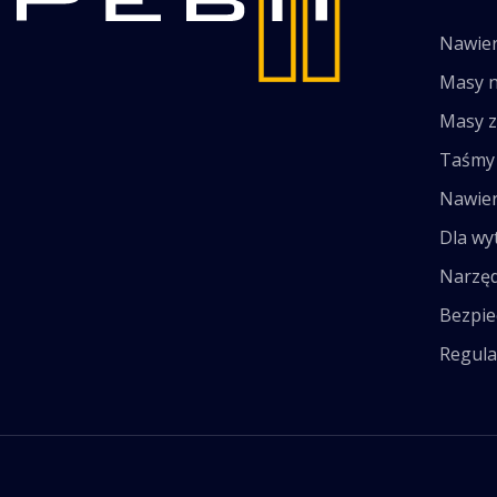
Nawier
Masy 
Masy 
Taśmy 
Nawier
Dla wy
Narzęd
Bezpie
Regula