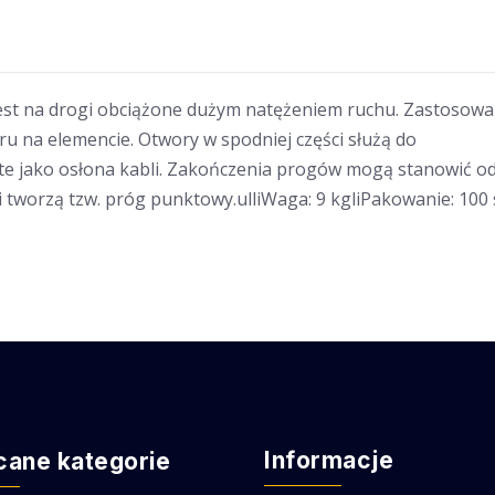
est na drogi obciążone dużym natężeniem ruchu. Zastosowa
 na elemencie. Otwory w spodniej części służą do
yte jako osłona kabli. Zakończenia progów mogą stanowić o
orzą tzw. próg punktowy.ulliWaga: 9 kgliPakowanie: 100 
Informacje
cane kategorie