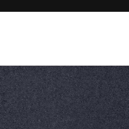
Godziny pracy
Zadzwoń do nas
 Gogolin
7:00-15:00
+48 77 546 10 45
nych
0
SKONTAKTUJ SIĘ Z
NAMI