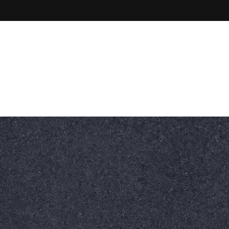
Nasz Adres
Kamienna 86, 47-320
ltowe
Nawierzchnie betonowe
Dla wytwórni bitumicz
ędzia specjalistyczne