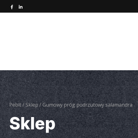
Strona główna
O nas
Nawierzchnie asfa
Narz
Pebit
/
Sklep
/
Gumowy próg podrzutowy salamandra
Sklep