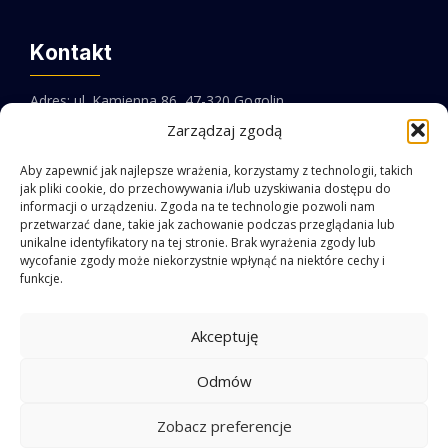
Kontakt
Adres: ul. Kamienna 86, 47-320 Gogolin
Zarządzaj zgodą
Email:
biuro@pebit.pl
Aby zapewnić jak najlepsze wrażenia, korzystamy z technologii, takich
jak pliki cookie, do przechowywania i/lub uzyskiwania dostępu do
Telefon:
+48 77 546 10 45
informacji o urządzeniu. Zgoda na te technologie pozwoli nam
przetwarzać dane, takie jak zachowanie podczas przeglądania lub
Facebook
LinkedIn
unikalne identyfikatory na tej stronie. Brak wyrażenia zgody lub
wycofanie zgody może niekorzystnie wpłynąć na niektóre cechy i
funkcje.
Akceptuję
Odmów
Regulamin sklepu
|
Polityka prywatności
Zobacz preferencje
PEBIT 2026