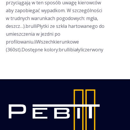
przyciągają w ten sposób uwagę kierowców
aby zapobiegać wypadkom. W szczególności
w trudnych warunkach pogodowych: mgła,
deszcz…).brulliPłytki ze szkła hartowanego do
umieszczenia w jezdni po
profilowaniu.liWszechkierunkowe
(360st).Dostępne kolory:brullibiałyliczerwony