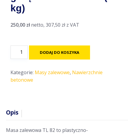
kg)
250,00
zł
netto,
307,50
zł
z VAT
ilość
DODAJ DO KOSZYKA
Masa
zalewowa
na
Kategorie:
Masy zalewowe
,
Nawierzchnie
gorąco
betonowe
PEBIT
TL
82
(25
Opis
kg)
Masa zalewowa TL 82 to plastyczno-