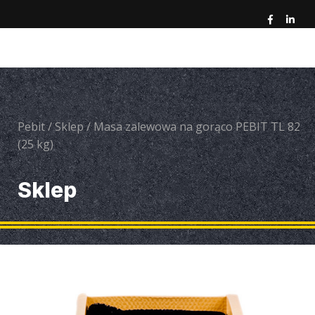
Pebit
/
Sklep
/
Masa zalewowa na gorąco PEBIT TL 82
(25 kg)
Sklep