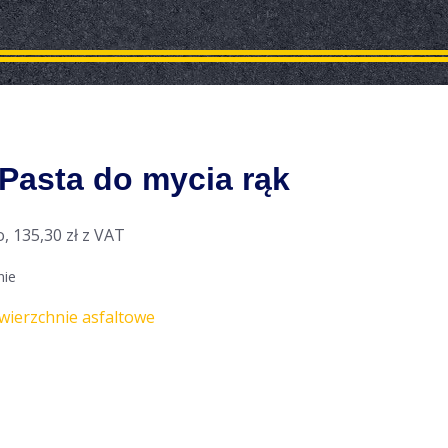
Pasta do mycia rąk
o,
135,30
zł
z VAT
nie
wierzchnie asfaltowe