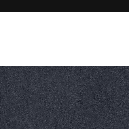
Nasz Adres
Kamienna 86, 47-320
ltowe
Nawierzchnie betonowe
Dla wytwórni bitumicz
ędzia specjalistyczne