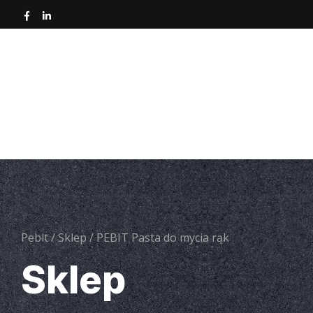
Strona główna
O nas
Nawierzchnie asfa
Narz
Pebit
/
Sklep
/
PEBIT Pasta do mycia rąk
Sklep