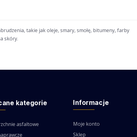
brudzenia, takie jak oleje, smary, smołę, bitumeny, farby
a skóry.
Informacje
cane kategorie
Moje konto
zchnie asfaltowe
Sklep
naprawcze