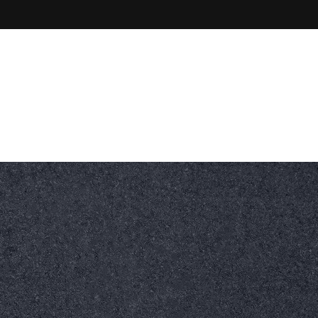
Godziny pracy
Zadzwoń do nas
 Gogolin
7:00-15:00
+48 77 546 10 45
nych
0
SKONTAKTUJ SIĘ Z
NAMI