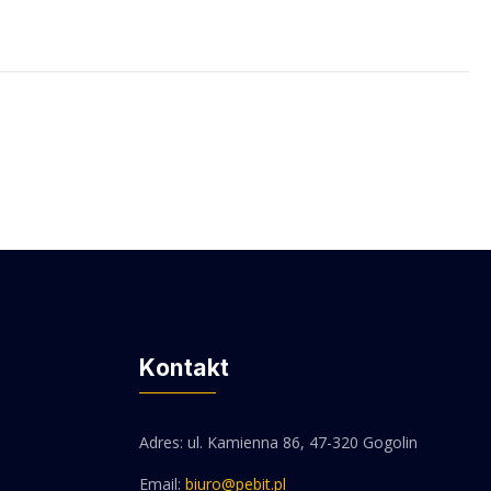
Kontakt
Adres: ul. Kamienna 86, 47-320 Gogolin
Email:
biuro@pebit.pl