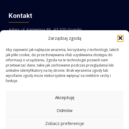
Kontakt
Adres: ul. Kamienna 86, 47-320 Gogolin
Zarządzaj zgodą
Email:
biuro@pebit.pl
Aby zapewnić jak najlepsze wrażenia, korzystamy z technologii, takich
jak pliki cookie, do przechowywania i/lub uzyskiwania dostępu do
Telefon:
+48 77 546 10 45
informacji o urządzeniu. Zgoda na te technologie pozwoli nam
przetwarzać dane, takie jak zachowanie podczas przeglądania lub
Facebook
LinkedIn
unikalne identyfikatory na tej stronie. Brak wyrażenia zgody lub
wycofanie zgody może niekorzystnie wpłynąć na niektóre cechy i
funkcje.
Akceptuję
Odmów
Regulamin sklepu
|
Polityka prywatności
Zobacz preferencje
PEBIT 2026