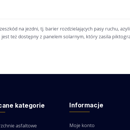
szkód na jezdni, tj. barier rozdzielających pasy ruchu, azyli
jest też dostępny z panelem solarnym, który zasila piktog
Informacje
cane kategorie
Moje konto
zchnie asfaltowe