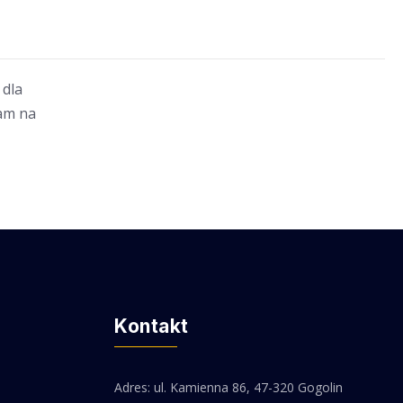
 dla
ram na
Kontakt
Adres: ul. Kamienna 86, 47-320 Gogolin