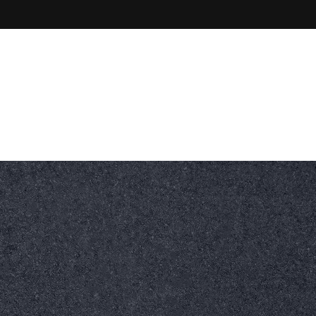
Godziny pracy
Zadzwoń do nas
 Gogolin
7:00-15:00
+48 77 546 10 45
nych
0
SKONTAKTUJ SIĘ Z
NAMI