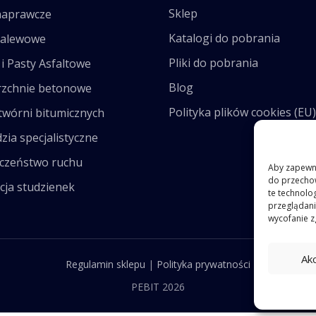
Sklep
naprawcze
Katalogi do pobrania
zalewowe
Pliki do pobrania
i Pasty Asfaltowe
Blog
zchnie betonowe
Polityka plików cookies (EU)
twórni bitumicznych
zia specjalistyczne
czeństwo ruchu
Aby zapewnić
do przechow
cja studzienek
te technolo
przeglądania
wycofanie z
Ak
Regulamin sklepu
|
Polityka prywatności
PEBIT 2026