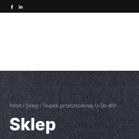
Strona główna
O nas
Nawierzchnie asfa
Narz
Pebit
/
Sklep
/
Słupek przeszkodowy U-5b-400
Sklep