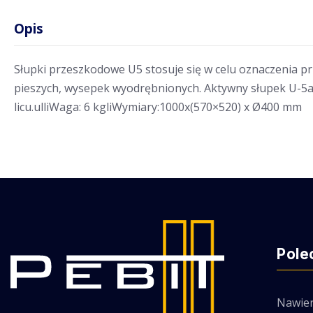
Opis
Słupki przeszkodowe U5 stosuje się w celu oznaczenia prze
pieszych, wysepek wyodrębnionych. Aktywny słupek U-5a 
licu.ulliWaga: 6 kgliWymiary:1000x(570×520) x Ø400 mm
Pole
Nawier