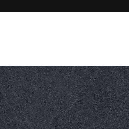
Nasz Adres
Kamienna 86, 47-320
ltowe
Nawierzchnie betonowe
Dla wytwórni bitumicz
ędzia specjalistyczne