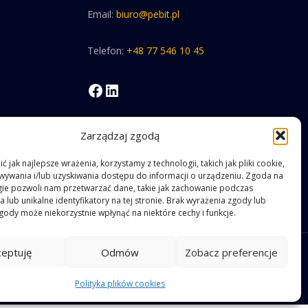
Email:
biuro@pebit.pl
Telefon:
+48 77 546 10 45
Facebook
LinkedIn
Zarządzaj zgodą
 jak najlepsze wrażenia, korzystamy z technologii, takich jak pliki cookie,
ywania i/lub uzyskiwania dostępu do informacji o urządzeniu. Zgoda na
gie pozwoli nam przetwarzać dane, takie jak zachowanie podczas
 lub unikalne identyfikatory na tej stronie. Brak wyrażenia zgody lub
gody może niekorzystnie wpłynąć na niektóre cechy i funkcje.
ceptuję
Odmów
Zobacz preferencje
Polityka plików cookies