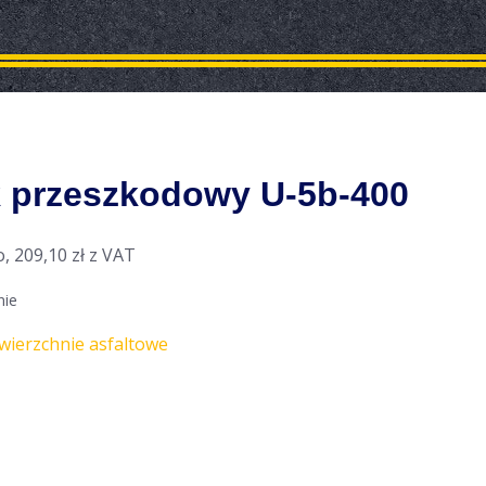
 przeszkodowy U-5b-400
o,
209,10
zł
z VAT
nie
wierzchnie asfaltowe