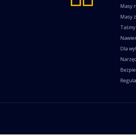
Masy 
Masy 
Taśmy 
Nawier
Dla wy
Narzęd
Bezpie
Regula