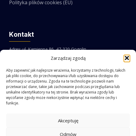
Polityka plików cookies (EU)
Kontakt
Adres: ul. Kamienna 86, 47-320 Gogolin
Zarządzaj zgodą
Email:
biuro@pebit.pl
Aby zapewnić jak najlepsze wrażenia, korzystamy z technologii, takich
jak pliki cookie, do przechowywania i/lub uzyskiwania dostępu do
Telefon:
+48 77 546 10 45
informacji o urządzeniu. Zgoda na te technologie pozwoli nam
przetwarzać dane, takie jak zachowanie podczas przeglądania lub
Facebook
LinkedIn
unikalne identyfikatory na tej stronie. Brak wyrażenia zgody lub
wycofanie zgody może niekorzystnie wpłynąć na niektóre cechy i
funkcje.
Akceptuję
Odmów