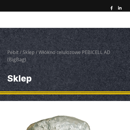
Pebit
/
Sklep
/
Włókno celulozowe PEBICELL AD
(BigBag)
Sklep