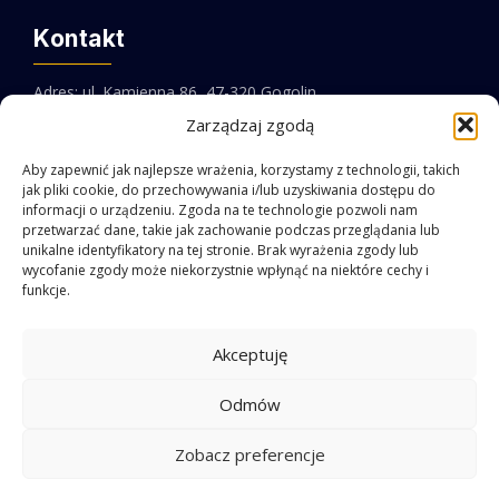
Kontakt
Adres: ul. Kamienna 86, 47-320 Gogolin
Zarządzaj zgodą
Email:
biuro@pebit.pl
Aby zapewnić jak najlepsze wrażenia, korzystamy z technologii, takich
jak pliki cookie, do przechowywania i/lub uzyskiwania dostępu do
Telefon:
+48 77 546 10 45
informacji o urządzeniu. Zgoda na te technologie pozwoli nam
przetwarzać dane, takie jak zachowanie podczas przeglądania lub
Facebook
LinkedIn
unikalne identyfikatory na tej stronie. Brak wyrażenia zgody lub
wycofanie zgody może niekorzystnie wpłynąć na niektóre cechy i
funkcje.
Akceptuję
Odmów
Regulamin sklepu
|
Polityka prywatności
Zobacz preferencje
PEBIT 2026