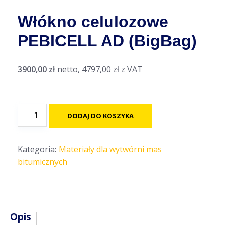
Włókno celulozowe
PEBICELL AD (BigBag)
3900,00
zł
netto,
4797,00
zł
z VAT
ilość
DODAJ DO KOSZYKA
Włókno
celulozowe
PEBICELL
Kategoria:
Materiały dla wytwórni mas
AD
bitumicznych
(BigBag)
Opis