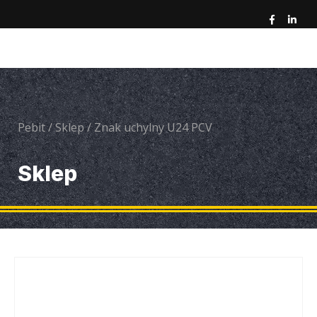
Pebit
/
Sklep
/
Znak uchylny U24 PCV
Sklep